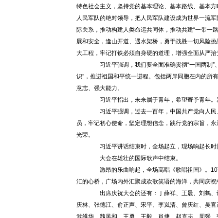
特色社会主义，坚持党的基本理论、基本路线、基本方
人民军队的绝对领导，把人民军队建设成为世界一流军
际关系，推动构建人类命运共同体，推动共建“一带一
展和安全，逢山开道、遇水架桥，勇于战胜一切风险挑
大工程，牢记打铁必须自身硬的道理，增强全面从严治
习近平强调，我们要全面准确贯彻“一国两制”、
识”，推进祖国和平统一进程。包括两岸同胞在内的所
意志、强大能力。
习近平指出，未来属于青年，希望寄予青年。新
习近平强调，过去一百年，中国共产党向人民、
员，牢记初心使命，坚定理想信念，践行党的宗旨，永
光荣。
习近平讲话结束时，全场起立，现场响起长时
大会在雄壮的国际歌声中结束。
激昂的乐曲响起，全场高唱《歌唱祖国》。10万
汇的心桥，广场内外汇聚成欢歌笑语的海洋，共同庆祝
出席庆祝大会的还有：丁薛祥、王晨、刘鹤、许
庆林、张德江、俞正声、宋平、李岚清、曾庆红、吴官
武维华、魏凤和、王勇、王毅、肖捷、赵克志、周强、