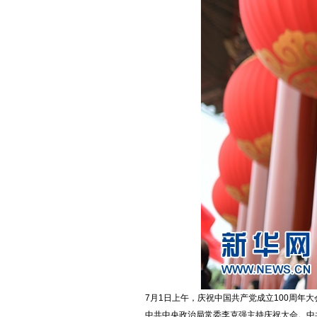
7月1日上午，庆祝中国共产党成立100周年大
中共中央政治局常委李克强主持庆祝大会。中共