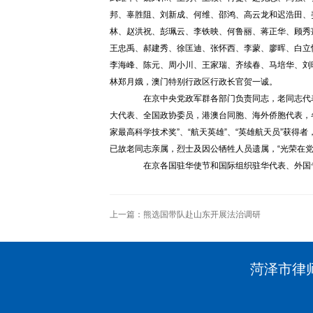
邦、辜胜阻、刘新成、何维、邵鸿、高云龙和迟浩田、
林、赵洪祝、彭珮云、李铁映、何鲁丽、蒋正华、顾秀
王忠禹、郝建秀、徐匡迪、张怀西、李蒙、廖晖、白立
李海峰、陈元、周小川、王家瑞、齐续春、马培华、刘
林郑月娥，澳门特别行政区行政长官贺一诚。
在京中央党政军群各部门负责同志，老同志代表
大代表、全国政协委员，港澳台同胞、海外侨胞代表，
家最高科学技术奖”、“航天英雄”、“英雄航天员”获
已故老同志亲属，烈士及因公牺牲人员遗属，“光荣在党
在京各国驻华使节和国际组织驻华代表、外国
上一篇：
熊选国带队赴山东开展法治调研
菏泽市律师