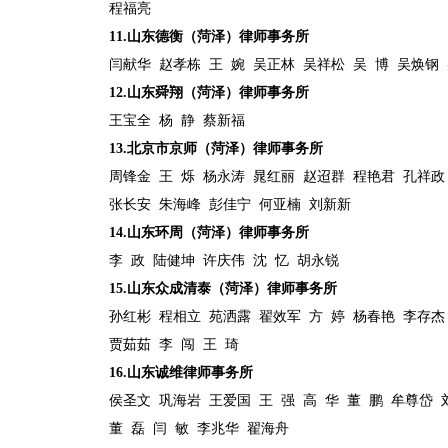
程福亮
11.
山东德衡（菏泽）律师事务所
闫献华
赵孝栋
王
婉
吴正林
吴祥松
吴
博
吴焕钢
12.
山东舜翔（菏泽）律师事务所
王宝全
杨
静
蔡新福
13.
北京市京师（菏泽）律师事务所
周锋金
王
烁
杨永涛
晁红丽
赵迢群
程艳君
孔祥政
张长安
朱海峰
彭佳宁
何亚楠
刘新新
14.
山东环周（菏泽）律师事务所
李
政
陆健坤
许庆伟
沈
忆
胡永锐
15.
山东众成清泰（菏泽）律师事务所
孙红彬
程相立
苑洒露
翟效军
方
婷
杨春艳
李存杰
贾茹茹
李
闯
王
琦
16.
山东诚维律师事务所
侯圣文
巩海岩
王爱国
王
强
高
华
董
鹏
牟尊岱
董
磊
闫
敏
李兆华
翟海舟