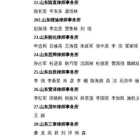
21.
山东陆直律师事务所
陆长安
平东东
庞培林
202.
山东楷迪律师事务所
彭振强
李志坚
贾鲁栋
刘
琨
23.
山东能化律师事务所
申忠和
吕修高
王海霞
朱延军
张中原
李
浩
霍家瑶
24.
山东思辩律师事务所
孙占军
杜进喜
耿巧莹
沈国禄
杜德景
曹国强
魏赋
25.
山东自胜律师事务所
李
强
李垂景
肖
彦
李
棚
陈海朋
高
洁
石洪华
26.
山东雷泽律师事务所
李红军
田晓刚
程振兴
薛景荡
李国琪
李加凯
施乾
27.
山东茂年律师事务所
王
丽
28.
山东三章律师事务所
桑
龙
高
群
刘
洋
韩
森