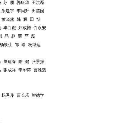
强
苏
朋
郭庆华
王洪磊
朱建宇
李同升
田笑囡
黄晓然
韩
辉
田
恬
曦
毕白彪
郑成德
许永安
郭
晶
赵
丽
严
磊
杨铁生
邹
瑞
杨继运
民
董建春
陈
健
张景振
杰
张成祥
李华涛
曹胜魁
杨秀芹
曹长乐
智德学
田