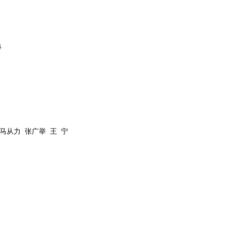
冉
马从力
张广举
王
宁