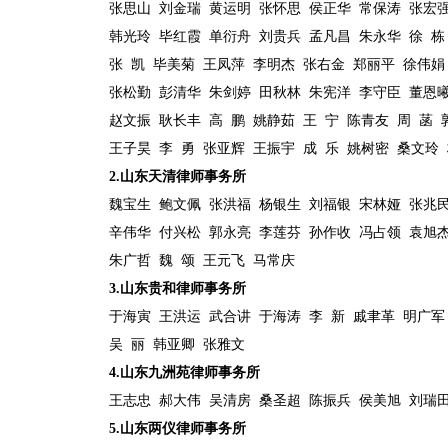
张思山
刘金瑞
黄运明
张怀思
侯正华
常保涛
张宏
韩光玲
毕红霞
单衍舟
刘贵兵
孟凡昌
朱永华
徐
栋
张
凯
毕美菊
王凤萍
李明杰
张右金
郑丽平
徐伟娟
张松勤
彭清华
朱剑婷
田秋林
朱宪洋
李守臣
董恩
赵文振
耿长丰
高
鹏
姚静茹
王
宁
陈青友
周
菡
王子昊
李
勇
张亚辉
王振宇
成
乐
姚树密
桑文玲
2.
山东天清律师事务所
魏宝生
鲍文佩
张洪福
杨银生
刘福银
宋林娅
张兆
辛伟华
付兴松
郭永亮
李莲芬
孙作收
冯占领
袁旭
朱广哲
魏
颂
王元飞
马常庆
3.
山东贵和律师事务所
于海寅
王洪运
武合讲
于海涛
李
新
戚聿革
明广军
吴
丽
韩亚卿
张雅文
4.
山东九洲苑律师事务所
王志忠
郝大伟
吴清房
桑圣超
陈振兵
侯美旭
刘瑞
5.
山东两仪律师事务所