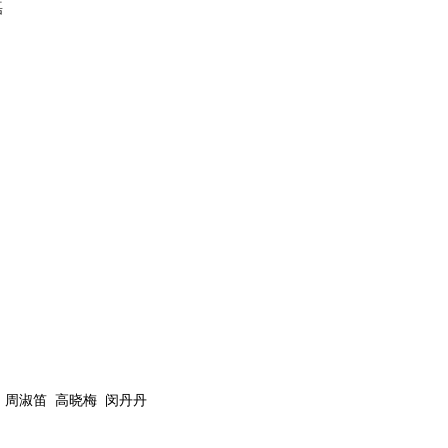
磊
周淑笛
高晓梅
闵丹丹