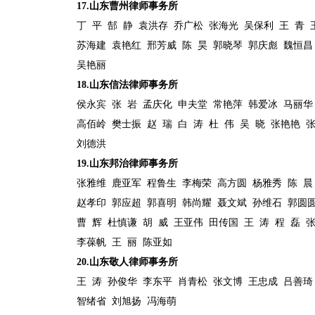
17.
山东曹州律师事务所
丁
平
郜
静
袁洪存
乔广松
张海光
吴保利
王
青
苏海建
袁艳红
邢芳威
陈
昊
郭晓琴
郭庆彪
魏恒昌
吴艳丽
18.
山东信法律师事务所
侯永宾
张
岩
孟庆化
申夫堂
常艳萍
韩爱冰
马丽华
高佰岭
樊士振
赵
瑞
白
涛
杜
伟
吴
晓
张艳艳
刘德洪
19.
山东邦治律师事务所
张雅维
鹿亚军
程鲁生
李梅荣
高方圆
杨雅秀
陈
晨
赵孝印
郭应超
郭喜明
韩尚耀
聂文斌
孙维石
郭圆
曹
辉
杜慎谦
胡
威
王亚伟
田传国
王
涛
程
磊
李葆帆
王
丽
陈亚如
20.
山东敬人律师事务所
王
涛
孙俊华
李东平
肖青松
张文博
王忠成
吕善琦
智绪省
刘旭扬
冯海萌