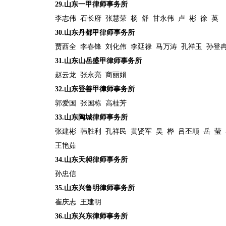
29.
山东一甲律师事务所
李志伟
石长府
张慧荣
杨
舒
甘永伟
卢
彬
徐
英
30.
山东丹都甲律师事务所
贾西全
李春锋
刘化伟
李延禄
马万涛
孔祥玉
孙登
31.
山东山岳盛甲律师事务所
赵云龙
张永亮
商丽娟
32.
山东登善甲律师事务所
郭爱国
张国栋
高桂芳
33.
山东陶城律师事务所
张建彬
韩胜利
孔祥民
黄贤军
吴
桦
吕丕顺
岳
莹
王艳茹
34.
山东天昶律师事务所
孙忠信
35.
山东兴鲁明律师事务所
崔庆志
王建明
36.
山东兴东律师事务所