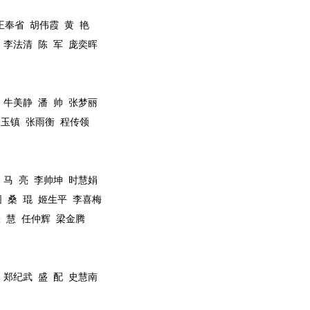
王奉省
胡伟霞
黄
艳
李法清
陈
军
庞奕晖
牛美静
潘
帅
张梦丽
张玉镇
张雨衡
程传领
马
亮
李帅坤
时慧娟
圆
桑
琨
姬生平
李喜梅
张
慧
任仲辉
梁金腾
郑纪武
盛
配
史慧南