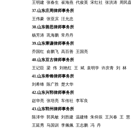
王明建
张春生
崔海燕
代俊英
宋红社
张洪涛
周民
37.
山东庄周律师事务所
王伟豪
张亚滨
汪允忠
38.
山东善思律师事务所
杨芳涛
巩海鹏
常丹丹
39.
山东秉谦律师事务所
乔国红
俞鹏飞
高百善
王国亮
40.
山东亘古律师事务所
王记臣
梁
伟
刘艳红
王
斌
袁明学
许庆青
刘
林
41.
山东希锋律师事务所
刘希锋
陈广胜
楚大华
42.
山东兴郓律师事务所
赵华亮
张培亮
车传社
李军良
43.
山东郓州律师事务所
陈泽华
郭凤敏
刘胜建
温建锋
朱仰辰
王兴春
王
慧
王延秀
马国训
李佩佩
王志鹏
冯
丹