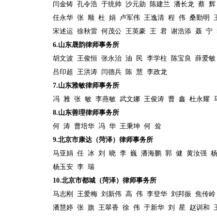
闫金铸
孔令浩
于统帅
沙元勋
陈建兰
潘长龙
蔡
辉
任永华
张
顺
杜
娟
卢军伟
王逸清
程
伟
桑勤明
宋述运
徐秋雷
何茂公
王英豪
王
君
谢浩添
聂
宁
6.
山东晟韵律师事务所
胡文波
王俊恒
张永治
油
民
李学柱
陈宝良
薛爱敏
吕印超
王洪涛
闫德兵
陈
慧
李政龙
7.
山东雅敏律师事务所
冯
雅
张
敏
李燕敏
武文娜
王俊涛
曹
鑫
杜永耀
8.
山东善理律师事务所
何
涛
曹培华
冯
华
王秉坤
何
耸
9.
北京市康达（菏泽）律师事务所
马亚娟
任
冰
刘
晓
李
巍
潘海鹏
郭
健
黄汝强
杨玉安
李
瑞
10.
北京市都城（菏泽）律师事务所
马志刚
王爱梅
刘新伟
高
伟
李登华
刘邦振
焦传岭
潘慧婷
张
旗
王翠香
徐
伟
于新华
刘
星
赵训和