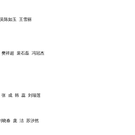
吴陈如玉
王雪丽
樊祥超
裴石磊
冯冠杰
张
成
韩
蕊
刘瑞莲
刘晓春
庞
洁
苏汐然