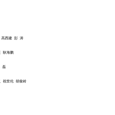
高西建
彭
涛
征
耿海鹏
杨
磊
义
祝世伦
胡俊岭