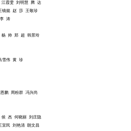
江霞雯
刘明慧
腾
达
王镜懿
赵
莎
王敬珍
李
涛
杨
帅
郑
超
韩景玲
马雪伟
黄
珍
杨恩鹏
周粉群
冯兴尚
侯
杰
何晓丽
刘庄隐
王宜民
刘艳清
朗文昌